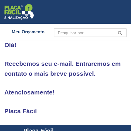
Pular
para
o
Meu Orçamento
conteúdo
Olá!
Recebemos seu e-mail.
Entraremos em
contato
o mais breve possível.
Atenciosamente!
Placa Fácil
Placa Fácil